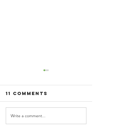
11 Comments
Write a comment...
The
Boost
Importance
Workpla