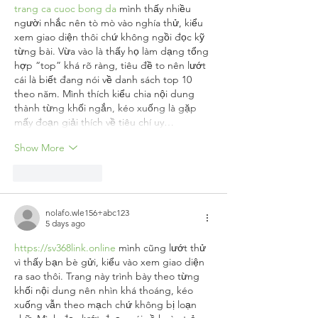
trang ca cuoc bong da
 mình thấy nhiều 
người nhắc nên tò mò vào nghía thử, kiểu 
xem giao diện thôi chứ không ngồi đọc kỹ 
từng bài. Vừa vào là thấy họ làm dạng tổng 
hợp “top” khá rõ ràng, tiêu đề to nên lướt 
cái là biết đang nói về danh sách top 10 
theo năm. Mình thích kiểu chia nội dung 
thành từng khối ngắn, kéo xuống là gặp 
mấy đoạn giải thích về tiêu chí uy…
Show More
Like
Reply
nolafo.wle156+abc123
5 days ago
https://sv368link.online
 mình cũng lướt thử 
vì thấy bạn bè gửi, kiểu vào xem giao diện 
ra sao thôi. Trang này trình bày theo từng 
khối nội dung nên nhìn khá thoáng, kéo 
xuống vẫn theo mạch chứ không bị loạn 