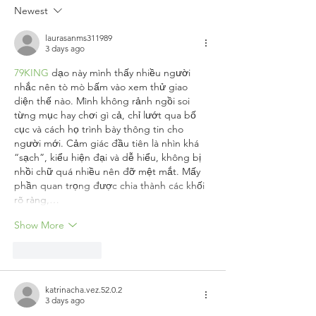
of Health
Wellnes
Newest
and Wellness
with
Through
Flavore
laurasanms311989
3 days ago
Nutritious
Sparkli
79KING
 dạo này mình thấy nhiều người 
Food Choices
Water
nhắc nên tò mò bấm vào xem thử giao 
diện thế nào. Mình không rảnh ngồi soi 
từng mục hay chơi gì cả, chỉ lướt qua bố 
cục và cách họ trình bày thông tin cho 
người mới. Cảm giác đầu tiên là nhìn khá 
“sạch”, kiểu hiện đại và dễ hiểu, không bị 
nhồi chữ quá nhiều nên đỡ mệt mắt. Mấy 
phần quan trọng được chia thành các khối 
rõ ràng,…
Show More
Like
Reply
katrinacha.vez.52.0.2
3 days ago