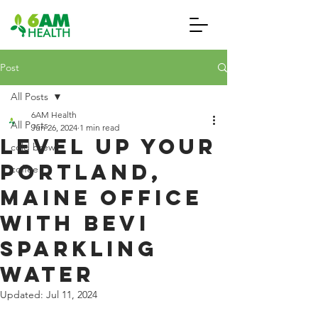
Post
All Posts
6AM Health
All Posts
Jun 26, 2024
1 min read
Level Up Your
cold brew
Portland,
coffee
Maine Office
With Bevi
Sparkling
Water
Updated:
Jul 11, 2024