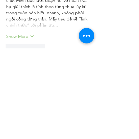
chữ. Mình đọc lướt đoạn nói về hoàn trả, 
họ giải thích là tính theo tổng thua lũy kế 
trong tuần nên hiểu nhanh, không phải 
ngồi cộng từng trận. Mấy tiêu đề về “link 
chính thức” với phần ưu…
Show More
Like
Reply
giecphangqua.n.h.g.h.u.n.g
6 days ago
GO8
 mình mới ghé thử vì thấy mọi người 
nhắc hoài, kiểu vào xem cho biết thôi chứ 
không có ngồi mò kỹ. Cảm giác đầu tiên là 
bài viết họ chia theo từng khối nhìn khá 
thoáng, lướt nhanh vẫn bắt được ý chính 
chứ không bị ngợp chữ. Mình để ý có 
đoạn nói về bảo mật 99,99% được đặt khá 
nổi, nên người mới như mình khỏi phải kéo 
tìm mệt. Với lại phần thông tin tốc…